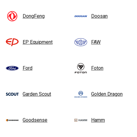
DongFeng
Doosan
EP Equipment
FAW
Ford
Foton
Garden Scout
Golden Dragon
Goodsense
Hamm