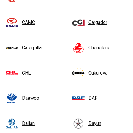
CAMC
Cargador
Caterpillar
Chenglong
CHL
Cukurova
Daewoo
DAF
Dalian
Dayun