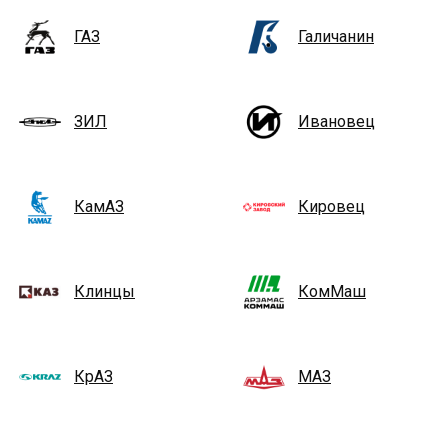
ГАЗ
Галичанин
ЗИЛ
Ивановец
КамАЗ
Кировец
Клинцы
КомМаш
КрАЗ
МАЗ