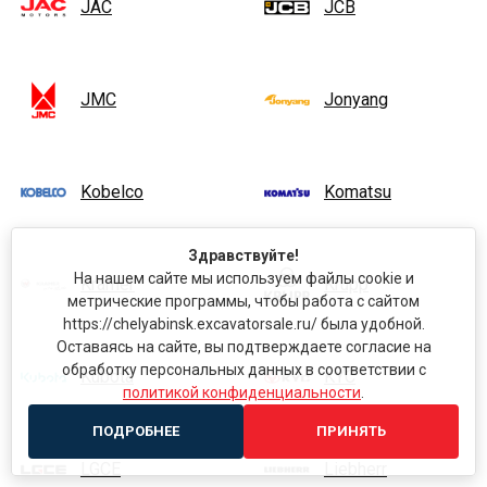
JAC
JCB
JMC
Jonyang
Kobelco
Komatsu
Здравствуйте!
На нашем сайте мы используем файлы cookie и
Kramer
Krupp
метрические программы, чтобы работа с сайтом
https://chelyabinsk.excavatorsale.ru/ была удобной.
Оставаясь на сайте, вы подтверждаете согласие на
обработку персональных данных в соответствии с
Kubota
KYC
политикой конфиденциальности
.
ПОДРОБНЕЕ
ПРИНЯТЬ
LGCE
Liebherr