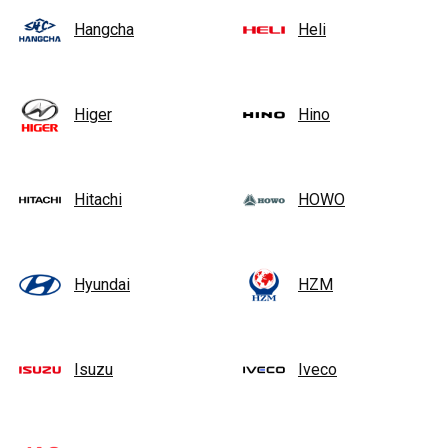
Hangcha
Heli
Higer
Hino
Hitachi
HOWO
Hyundai
HZM
Isuzu
Iveco