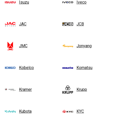
Isuzu
Iveco
JAC
JCB
JMC
Jonyang
Kobelco
Komatsu
Kramer
Krupp
Kubota
KYC