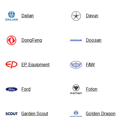
Dalian
Dayun
DongFeng
Doosan
EP Equipment
FAW
Ford
Foton
Garden Scout
Golden Dragon