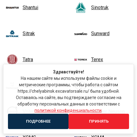
Shantui
Sinotruk
Sitrak
Sunward
Tatra
Terex
Здравствуйте!
На нашем сайте мы используем файлы cookie и
метрические программы, чтобы работа с сайтом
TimberJack
Toyota
https://chelyabinsk.excavatorsale.ru/ была удобной.
Оставаясь на сайте, вы подтверждаете согласие на
обработку персональных данных в соответствии с
политикой конфиденциальности
.
Volvo
Wacker Neuson
ПОДРОБНЕЕ
ПРИНЯТЬ