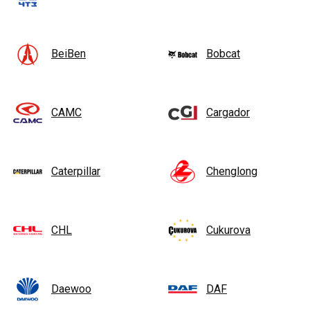
BeiBen
Bobcat
CAMC
Cargador
Caterpillar
Chenglong
CHL
Cukurova
Daewoo
DAF