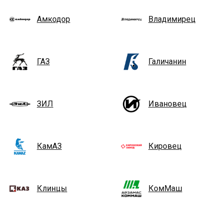
Амкодор
Владимирец
ГАЗ
Галичанин
ЗИЛ
Ивановец
КамАЗ
Кировец
Клинцы
КомМаш