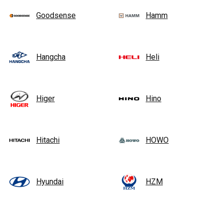
Goodsense
Hamm
Hangcha
Heli
Higer
Hino
Hitachi
HOWO
Hyundai
HZM