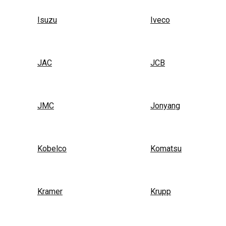
Isuzu
Iveco
JAC
JCB
JMC
Jonyang
Kobelco
Komatsu
Kramer
Krupp