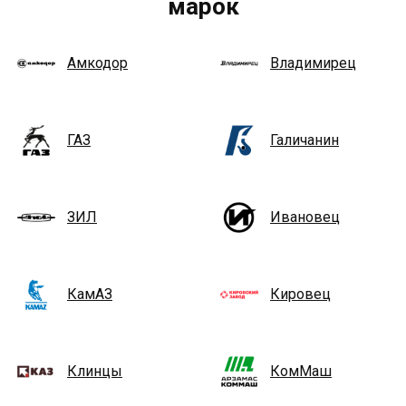
марок
Амкодор
Владимирец
ГАЗ
Галичанин
ЗИЛ
Ивановец
КамАЗ
Кировец
Клинцы
КомМаш