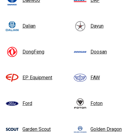
Daewoo
DAF
Dalian
Dayun
DongFeng
Doosan
EP Equipment
FAW
Ford
Foton
Garden Scout
Golden Dragon