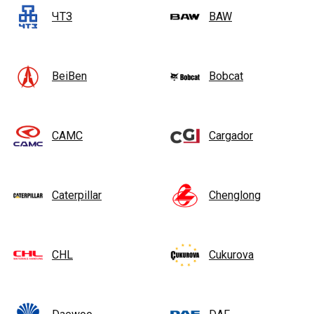
ЧТЗ
BAW
BeiBen
Bobcat
CAMC
Cargador
Caterpillar
Chenglong
CHL
Cukurova