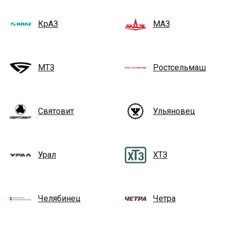
КрАЗ
МАЗ
МТЗ
Ростсельмаш
Святовит
Ульяновец
Урал
ХТЗ
Челябинец
Четра