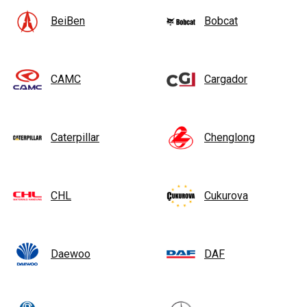
BeiBen
Bobcat
CAMC
Cargador
Caterpillar
Chenglong
CHL
Cukurova
Daewoo
DAF