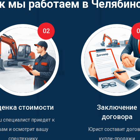
к мы работаем в Челябин
02
0
ценка стоимости
Заключение
договора
 специалист приедет к
вам и осмотрит вашу
Юрист составит дого
спецтехнику
купли-продажи