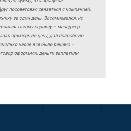
мешную сумму, что проще на
руг посоветовал связаться с компанией,
хнику за один день. Засомневался, но
дивился такому сервису – менеджер
азвал примерную цену, дал подробную
сколько часов всё было решено –
оговор оформили, деньги заплатили.