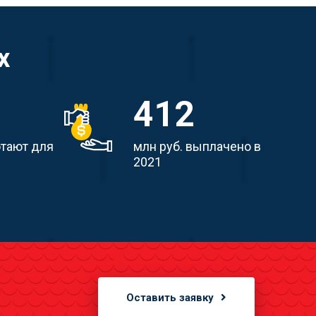
х
412
отают для
млн руб. выплачено в
2021
Оставить заявку