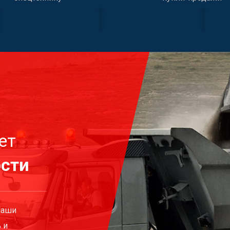
ет
ости
Наши
 и