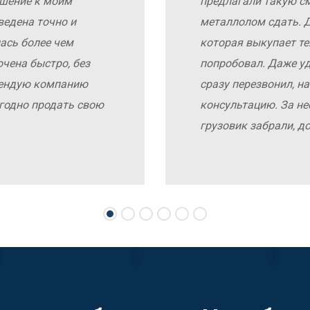
ошение к моим
предлагали такую с
ведена точно и
металлолом сдать. Д
ась более чем
которая выкупает те
чена быстро, без
попробовал. Даже у
мендую компанию
сразу перезвонил, н
выгодно продать свою
консультацию. За не
грузовик забрали, д