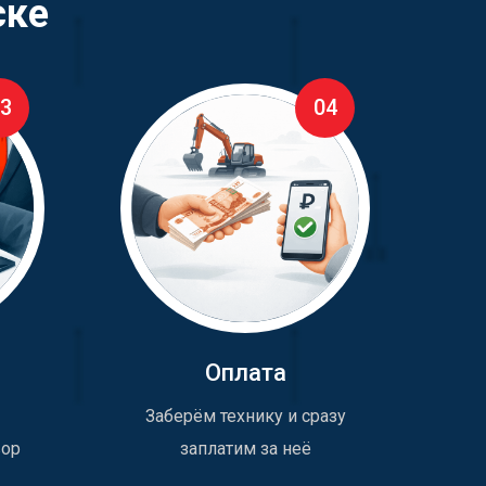
ске
3
04
Оплата
Заберём технику и сразу
вор
заплатим за неё