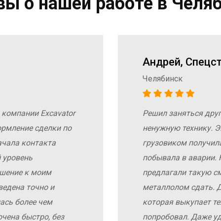
ы о нашей работе в Челя
Андрей, Спецс
Челябинск
 компании Excavator
Решил заняться дру
ормление сделки по
ненужную технику. Э
ачала контакта
грузовиком получил
 уровень
побывала в аварии. 
ошение к моим
предлагали такую с
ведена точно и
металлолом сдать. Д
ась более чем
которая выкупает те
чена быстро, без
попробовал. Даже у