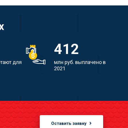
х
412
отают для
млн руб. выплачено в
2021
Оставить заявку