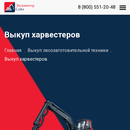
8 (800) 551-20-48
8 (800) 551-20-48
Выкуп харвестеров
Главная
.
Выкуп лесозаготовительной техники
.
Выкуп харвестеров