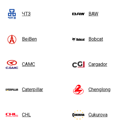
ЧТЗ
BAW
BeiBen
Bobcat
CAMC
Cargador
Caterpillar
Chenglong
CHL
Cukurova