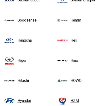
Garden Scout
Golden Dragon
Goodsense
Hamm
Hangcha
Heli
Higer
Hino
Hitachi
HOWO
Hyundai
HZM