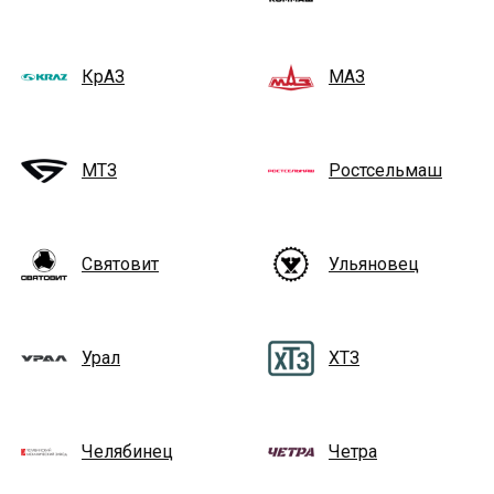
КрАЗ
МАЗ
МТЗ
Ростсельмаш
Святовит
Ульяновец
Урал
ХТЗ
Челябинец
Четра