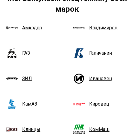
марок
Амкодор
Владимирец
ГАЗ
Галичанин
ЗИЛ
Ивановец
КамАЗ
Кировец
Клинцы
КомМаш