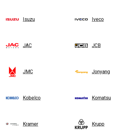
Isuzu
Iveco
JAC
JCB
JMC
Jonyang
Kobelco
Komatsu
Kramer
Krupp