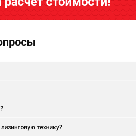
а расчёт стоимости!
опросы
и?
 лизинговую технику?