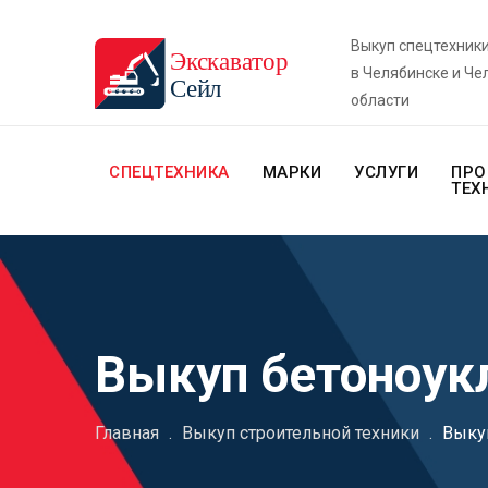
Выкуп спецтехник
в Челябинске и Че
области
СПЕЦТЕХНИКА
МАРКИ
УСЛУГИ
ПРО
ТЕХ
Выкуп бетоноук
Главная
.
Выкуп строительной техники
.
Выку