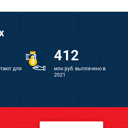
х
412
отают для
млн руб. выплачено в
2021