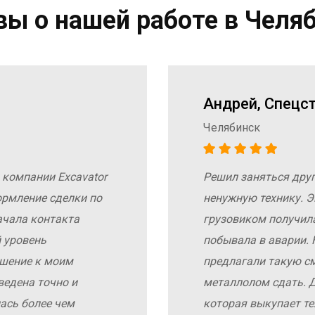
ы о нашей работе в Челя
Андрей, Спецс
Челябинск
 компании Excavator
Решил заняться дру
ормление сделки по
ненужную технику. Э
ачала контакта
грузовиком получил
 уровень
побывала в аварии. 
ошение к моим
предлагали такую с
ведена точно и
металлолом сдать. Д
ась более чем
которая выкупает те