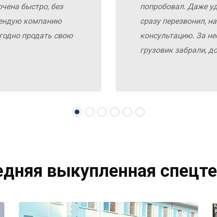
чена быстро, без
попробовал. Даже у
мендую компанию
сразу перезвонил, н
выгодно продать свою
консультацию. За не
грузовик забрали, д
едняя выкупленная спецте