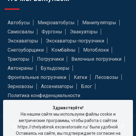
Автобусы
Микроавтобусы
Манипуляторы
Самосвалы
Фургоны
Эвакуаторы
Экскаваторы
Экскаваторы-погрузчики
Снегоуборщики
Комбайны
Мотоблоки
Тракторы
Погрузчики
Вилочные погрузчики
Автокраны
Бульдозеры
Фронтальные погрузчики
Катки
Лесовозы
Зерновозы
Ассенизаторы
Блог
Политика конфиденциальности
Здравствуйте!
На нашем сайте мы используем файлы cookie и
метрические программы, чтобы работа с сайтом
Excavator Sale (Экскаватор Сейл) в Челябинске ©
https://chelyabinsk.excavatorsale.ru/ была удобной.
Оставаясь на сайте, вы подтверждаете согласие на
2026