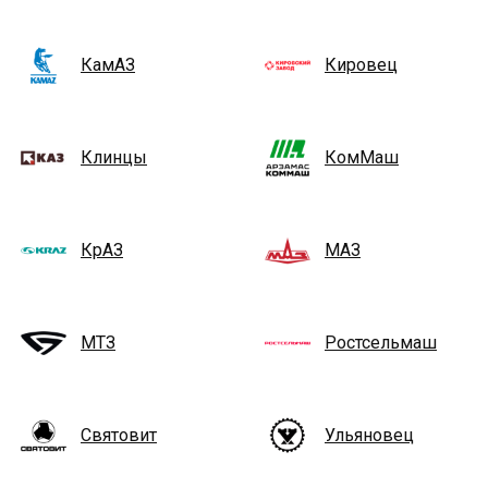
КамАЗ
Кировец
Клинцы
КомМаш
КрАЗ
МАЗ
МТЗ
Ростсельмаш
Святовит
Ульяновец